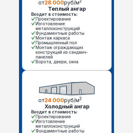
2
от
28 000
руб/м
Теплый ангар
Входит в стоимость:
Проектирование
Изготовление
металлоконструкций
Фундаментные работы
Монтаж каркаса
Промышленный пол
Монтаж ограждающих
конструкций из сэндвич-
панелей
Ворота, двери, окна
2
от
24 000
руб/м
Холодный ангар
Входит в стоимость:
Проектирование
Изготовление
металлоконструкций
Фундаментные работы