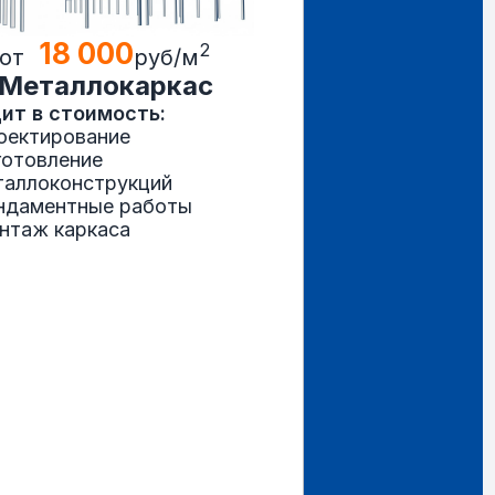
18 000
2
от
руб/м
Металлокаркас
ит в стоимость:
оектирование
готовление
таллоконструкций
ндаментные работы
нтаж каркаса