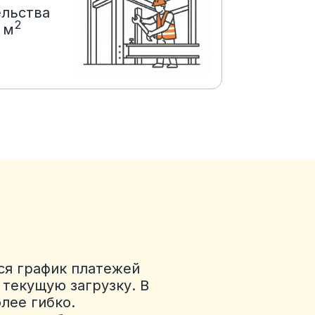
ельства
2
 м
ся график платежей
текущую загрузку. В
лее гибко.