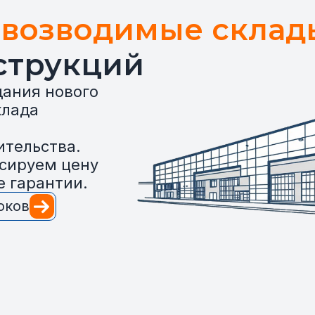
возводимые склад
струкций
дания нового
клада
ительства.
ксируем цену
е гарантии.
оков