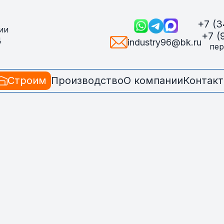
+7 (3
ии
+7 (
д
industry96@bk.ru
пер
Строим
Производство
О компании
Контак