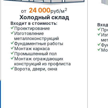
24 000
2
от
руб/м
Холодный склад
Входит в стоимость:
Вход
Проектирование
Пр
Изготовление
Из
металлоконструкций
ме
Фундаментные работы
Фу
Монтаж каркаса
Мо
Промышленный пол
Монтаж ограждающих
конструкций из профлиста
Ворота, двери, окна