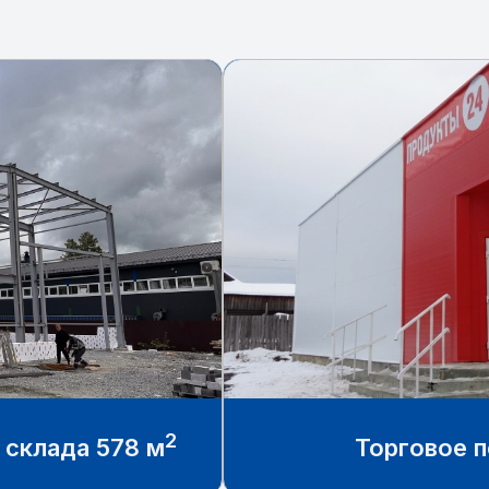
2
 склада 578 м
Торговое 