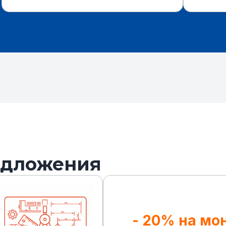
едложения
- 20% на мо